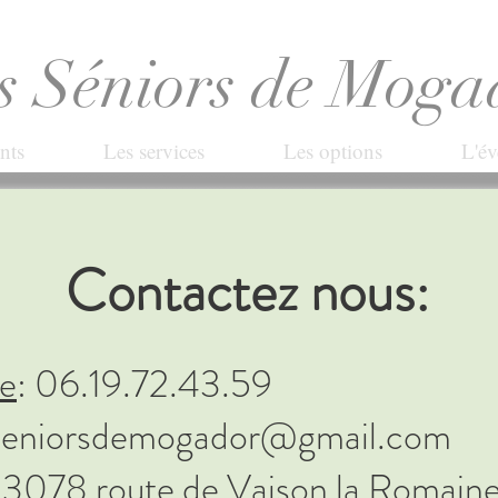
s Séniors de Moga
nts
Les services
Les options
L'év
Contactez nous:
ne
: 06.19.72.43.59
seniorsdemogador@gmail.com
: 3078 route de Vaison la Romain